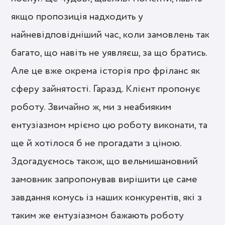
якщо пропозиція надходить у
найневідповідніший час, коли замовлень так
багато, що навіть не уявляєш, за що братись.
Але це вже окрема історія про фріланс як
сферу зайнятості. Гаразд. Клієнт пропонує
роботу. Звичайно ж, ми з неабияким
ентузіазмом мріємо цю роботу виконати, та
ще й хотілося б не прогадати з ціною.
Здогадуємось також, що вельмишановний
замовник запропонував вирішити це саме
завдання комусь із наших конкурентів, які з
таким же ентузіазмом бажають роботу