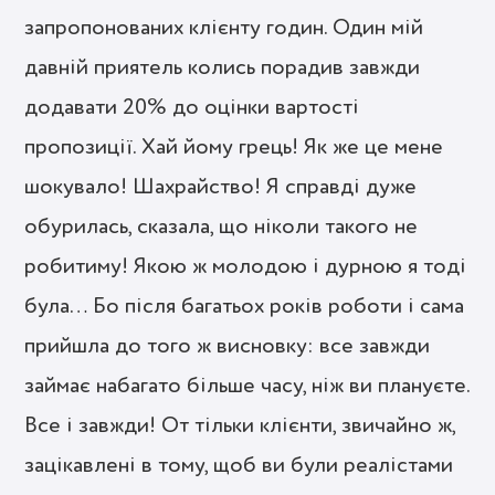
запропонованих клієнту годин. Один мій
давній приятель колись порадив завжди
додавати 20% до оцінки вартості
пропозиції. Хай йому грець! Як же це мене
шокувало! Шахрайство! Я справді дуже
обурилась, сказала, що ніколи такого не
робитиму! Якою ж молодою і дурною я тоді
була… Бо після багатьох років роботи і сама
прийшла до того ж висновку: все завжди
займає набагато більше часу, ніж ви плануєте.
Все і завжди! От тільки клієнти, звичайно ж,
зацікавлені в тому, щоб ви були реалістами