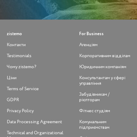
zistemo
For Business
Контакти
Агенціям
Testimonials
Корпоративним відділам
Чому zistemo?
Юридичним компаніям
Ціни
Консультантам у сфері
управління
Terms of Service
Забудівникам /
GDPR
рієлторам
Privacy Policy
Фітнес студіям
Data Processing Agreement
Комунальним
підприємствам
Technical and Organizational