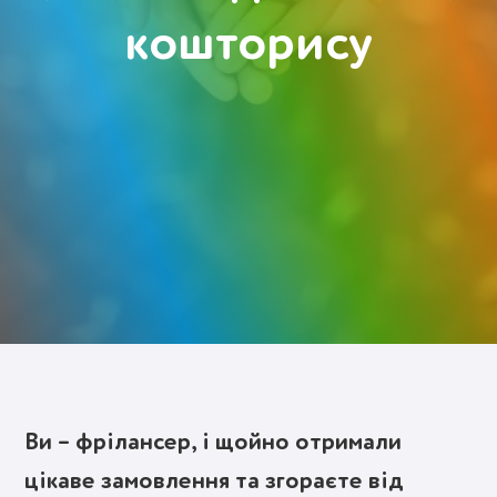
кошторису
Deutsch
Polski
Українська
Увійти
Спробувати безкоштовно
Ви – фрілансер, і щойно отримали
цікаве замовлення та згораєте від