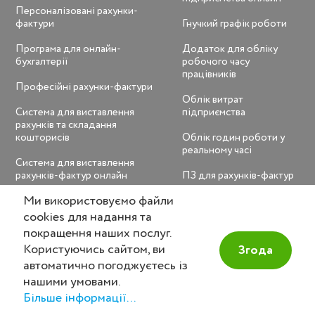
Персоналізовані рахунки-
фактури
Гнучкий графік роботи
Програма для онлайн-
Додаток для обліку
бухгалтерії
робочого часу
працівників
Професійні рахунки-фактури
Облік витрат
Система для виставлення
підприємства
рахунків та складання
кошторисів
Облік годин роботи у
реальному часі
Система для виставлення
рахунків-фактур онлайн
ПЗ для рахунків-фактур
Ми використовуємо файли
Шаблони рахунків-фактур
Програма для обліку
онлайн
робочого часу
cookies для надання та
покращення наших послуг.
Розрахунок тривалості
Користуючись сайтом, ви
Згода
робочого часу онлайн
автоматично погоджуєтесь із
Управління відсутністю
нашими умовами.
працівників на робочому
Більше інформації...
місці