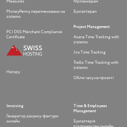
Measures
Фрілансерам
MoneyPenny переіменовано на
Бухгалтерам
zistemo
Project Management
PCI DSS Merchant Compliance
Certificate
Asana Time Tracking with
zistemo
Jira Time Tracking
Trello Time Tracking with
zistemo
Нагору
Облік часу на проєкті
Invoicing
Time & Employees
Management
Генератор рахунку-фактури
онлайн
Бухгалтерія
підприємства онлайн