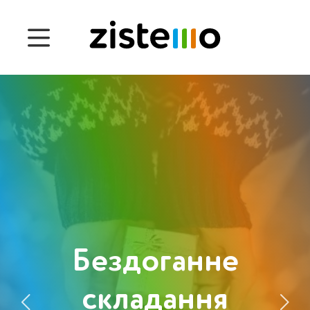
Ціни
Функціонал
Управління присутністю
Управління проєктом
Система 360
Користувачі
Бездоганне
English
складання
Čeština