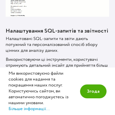
Налаштування SQL-запитів та звітності
Налаштовані SQL-запити та звіти дають
потужний та персоналізований спосіб збору
цінних для аналізу даних.
Використовуючи ці інструменти, користувачі
отримують детальний інсайт для прийняття більш
виважених рішень.
Ми використовуємо файли
cookies для надання та
покращення наших послуг.
Користуючись сайтом, ви
Згода
автоматично погоджуєтесь із
zistemo
For Business
нашими умовами.
Контакти
Агенціям
Більше інформації...