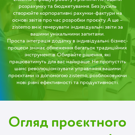
розрахунку та бюджетування. Без зусиль
Deutsch (Switzerland)
створюйте корпоративні рахунки-фактури на
основі звітів про час розробки проєкту. А ще –
Deutsch
zistemo вміє генерувати індивідуальні звіти за
вашими унікальними запитами.
Français
Проста інтеграція додатку в індивідуальні бізнес-
процеси знімає обмеження багатьох традиційних
Italiano
інструментів. Обирайте рішення, які
Español
працюватимуть для вас найкраще. Не пропустіть
шанс революціонізувати управління вашими
Polski
проєктами із допомогою zistemo, розблоковуючи
нові рівні ефективності та продуктивності.
Portuguese
Українська
Увійти
Огляд проєктного
Спробувати безкоштовно