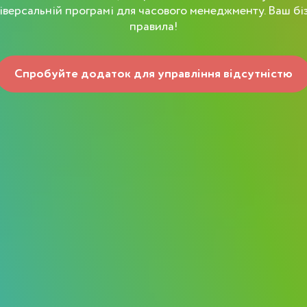
іверсальній програмі для часового менеджменту. Ваш бі
правила!
Спробуйте додаток для управління відсутністю