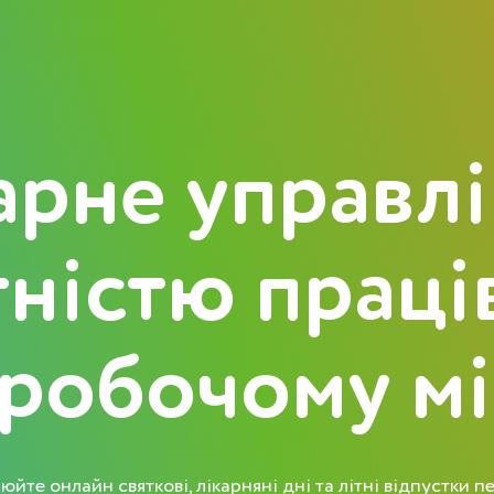
рне управл
тністю праці
 робочому мі
йте онлайн святкові, лікарняні дні та літні відпустки 