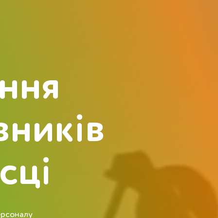
іння
вників
сці
персоналу