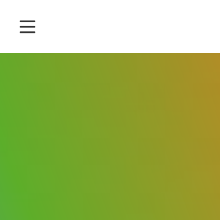
Ціни
Функціонал
Управління присутністю
Управління проєктом
Система 360
Користувачі
English
Čeština