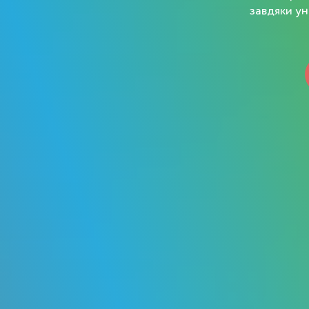
завдяки ун