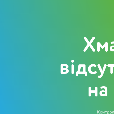
Хма
відсу
на
Контролю