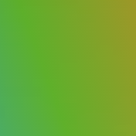
Deutsch (Switzerland)
Deutsch
Français
Italiano
Español
Polski
Portuguese
Українська
Увійти
Спробувати безкоштовно