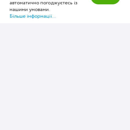
автоматично погоджуєтесь із
вашого браузера.
нашими умовами.
Більше інформації...
Мобільний білінг
З будь-якого пристрою із
доступом до інтернету ведіть
облік часу та стежте за усіма
витратами, додаючи фотографії
чеків і квитанцій; створюйте
багатомовні та мультивалютні
рахунки-фактури онлайн.
zistemo врятує вас від
паперового хаосу!