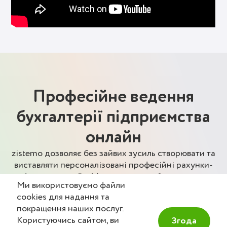
Професійне ведення
бухгалтерії підприємства
онлайн
zistemo дозволяє без зайвих зусиль створювати та
виставляти персоналізовані професійні рахунки-
фактури онлайн. Менеджмент робочого часу
Ми використовуємо файли
команди, облік витрат, управління проектами,
cookies для надання та
зручний доступ до бізнес-звітності, швидке
покращення наших послуг.
вимірювання продуктивності, ефективності,
Користуючись сайтом, ви
Згода
прибутку чи збитку — і все це лише в одній вкладці