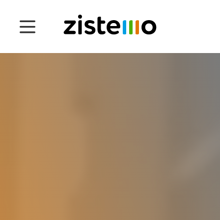
Ціни
Функціонал
Управління присутністю
Управління проєктом
Система 360
Користувачі
English
Čeština