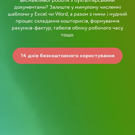
виснажливої роботи з бухгалтерськими
документами? Залиште у минулому численні
шаблони у Excel чи Word, а разом з ними і нудний
процес складання кошторисів, формування
рахунків-фактур, табелів обліку робочого часу
тощо.
14 днів безкоштовного користування